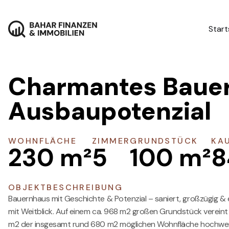
Start
Charmantes Bauern
Ausbaupotenzial
WOHNFLÄCHE
ZIMMER
GRUNDSTÜCK
KA
230
m²
5
100
m²
8
OBJEKTBESCHREIBUNG
Bauernhaus mit Geschichte & Potenzial – saniert, großzügig &
mit Weitblick. Auf einem ca. 968 m2 großen Grundstück verein
m2 der insgesamt rund 680 m2 möglichen Wohnfläche hochwerti