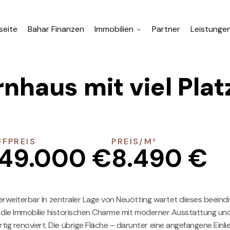
seite
Bahar Finanzen
Immobilien
Partner
Leistunge
haus mit viel Plat
UFPREIS
PREIS/M²
49.000 €
8.490 €
 erweiterbar In zentraler Lage von Neuötting wartet dieses beei
t die Immobilie historischen Charme mit moderner Ausstattung un
g renoviert. Die übrige Fläche – darunter eine angefangene Ein