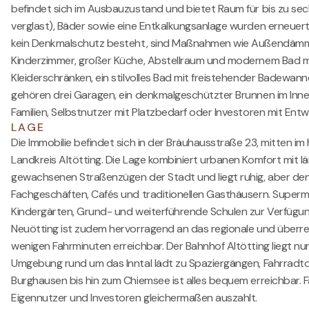
befindet sich im Ausbauzustand und bietet Raum für bis zu sec
verglast), Bäder sowie eine Entkalkungsanlage wurden erneue
kein Denkmalschutz besteht, sind Maßnahmen wie Außendämmu
Kinderzimmer, großer Küche, Abstellraum und modernem Bad mi
Kleiderschränken, ein stilvolles Bad mit freistehender Badewa
gehören drei Garagen, ein denkmalgeschützter Brunnen im Innenho
Familien, Selbstnutzer mit Platzbedarf oder Investoren mit Entw
LAGE
Die Immobilie befindet sich in der Bräuhausstraße 23, mitten 
Landkreis Altötting. Die Lage kombiniert urbanen Komfort mit l
gewachsenen Straßenzügen der Stadt und liegt ruhig, aber denn
Fachgeschäften, Cafés und traditionellen Gasthäusern. Supermär
Kindergärten, Grund- und weiterführende Schulen zur Verfügung
Neuötting ist zudem hervorragend an das regionale und überr
wenigen Fahrminuten erreichbar. Der Bahnhof Altötting liegt 
Umgebung rund um das Inntal lädt zu Spaziergängen, Fahrradtour
Burghausen bis hin zum Chiemsee ist alles bequem erreichbar. Fa
Eigennutzer und Investoren gleichermaßen auszahlt.