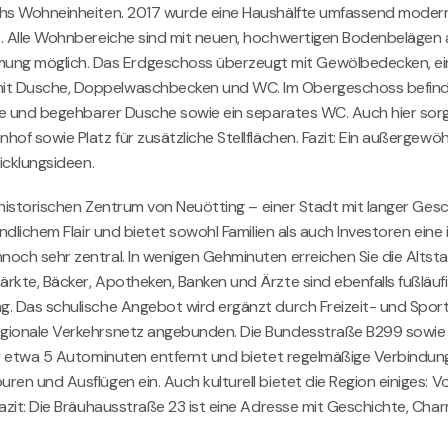
hs Wohneinheiten. 2017 wurde eine Haushälfte umfassend modernisi
rt. Alle Wohnbereiche sind mit neuen, hochwertigen Bodenbeläge
ng möglich. Das Erdgeschoss überzeugt mit Gewölbedecken, ein
t Dusche, Doppelwaschbecken und WC. Im Obergeschoss befinden 
nne und begehbarer Dusche sowie ein separates WC. Auch hier sor
f sowie Platz für zusätzliche Stellflächen. Fazit: Ein außergewöh
icklungsideen.
im historischen Zentrum von Neuötting – einer Stadt mit langer G
ändlichem Flair und bietet sowohl Familien als auch Investoren ei
och sehr zentral. In wenigen Gehminuten erreichen Sie die Altst
kte, Bäcker, Apotheken, Banken und Ärzte sind ebenfalls fußläufi
. Das schulische Angebot wird ergänzt durch Freizeit- und Sporte
egionale Verkehrsnetz angebunden. Die Bundesstraße B299 sowie
nur etwa 5 Autominuten entfernt und bietet regelmäßige Verbind
en und Ausflügen ein. Auch kulturell bietet die Region einiges: 
zit: Die Bräuhausstraße 23 ist eine Adresse mit Geschichte, Charm