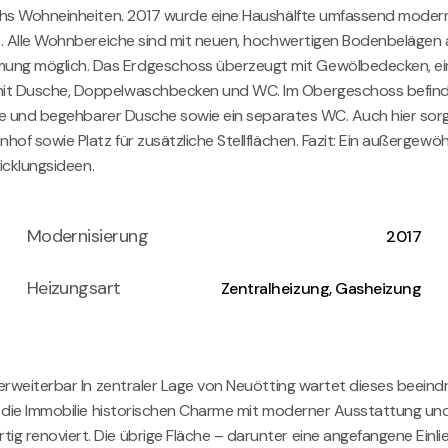
hs Wohneinheiten. 2017 wurde eine Haushälfte umfassend modernisi
rt. Alle Wohnbereiche sind mit neuen, hochwertigen Bodenbeläge
ng möglich. Das Erdgeschoss überzeugt mit Gewölbedecken, ein
t Dusche, Doppelwaschbecken und WC. Im Obergeschoss befinden 
nne und begehbarer Dusche sowie ein separates WC. Auch hier sor
f sowie Platz für zusätzliche Stellflächen. Fazit: Ein außergewöh
icklungsideen.
Modernisierung
2017
Heizungsart
Zentralheizung, Gasheizung
 erweiterbar In zentraler Lage von Neuötting wartet dieses beei
t die Immobilie historischen Charme mit moderner Ausstattung un
g renoviert. Die übrige Fläche – darunter eine angefangene Ein