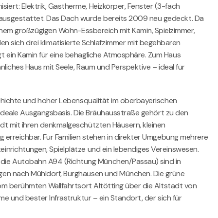
ert: Elektrik, Gastherme, Heizkörper, Fenster (3-fach
n ausgestattet. Das Dach wurde bereits 2009 neu gedeckt. Da
em großzügigen Wohn-Essbereich mit Kamin, Spielzimmer,
sich drei klimatisierte Schlafzimmer mit begehbaren
gt ein Kamin für eine behagliche Atmosphäre. Zum Haus
nliches Haus mit Seele, Raum und Perspektive – ideal für
eschichte und hoher Lebensqualität im oberbayerischen
ne ideale Ausgangsbasis. Die Bräuhausstraße gehört zu den
adt mit ihren denkmalgeschützten Häusern, kleinen
g erreichbar. Für Familien stehen in direkter Umgebung mehrere
inrichtungen, Spielplätze und ein lebendiges Vereinswesen.
 die Autobahn A94 (Richtung München/Passau) sind in
ungen nach Mühldorf, Burghausen und München. Die grüne
Vom berühmten Wallfahrtsort Altötting über die Altstadt von
e und bester Infrastruktur – ein Standort, der sich für