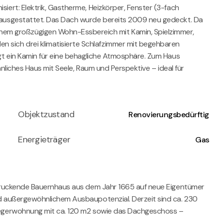
ert: Elektrik, Gastherme, Heizkörper, Fenster (3-fach
n ausgestattet. Das Dach wurde bereits 2009 neu gedeckt. Da
em großzügigen Wohn-Essbereich mit Kamin, Spielzimmer,
sich drei klimatisierte Schlafzimmer mit begehbaren
gt ein Kamin für eine behagliche Atmosphäre. Zum Haus
nliches Haus mit Seele, Raum und Perspektive – ideal für
Objektzustand
Renovierungsbedürftig
Energieträger
Gas
ndruckende Bauernhaus aus dem Jahr 1665 auf neue Eigentümer
d außergewöhnlichem Ausbaupotenzial. Derzeit sind ca. 230
liegerwohnung mit ca. 120 m2 sowie das Dachgeschoss –