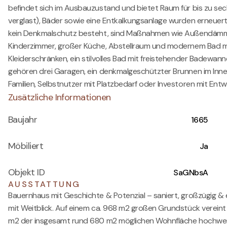
befindet sich im Ausbauzustand und bietet Raum für bis zu sec
verglast), Bäder sowie eine Entkalkungsanlage wurden erneue
kein Denkmalschutz besteht, sind Maßnahmen wie Außendämmu
Kinderzimmer, großer Küche, Abstellraum und modernem Bad mi
Kleiderschränken, ein stilvolles Bad mit freistehender Badewa
gehören drei Garagen, ein denkmalgeschützter Brunnen im Innenho
Familien, Selbstnutzer mit Platzbedarf oder Investoren mit Entw
Zusätzliche Informationen
Baujahr
1665
Möbiliert
Ja
Objekt ID
SaGNbsA
AUSSTATTUNG
Bauernhaus mit Geschichte & Potenzial – saniert, großzügig &
mit Weitblick. Auf einem ca. 968 m2 großen Grundstück verein
m2 der insgesamt rund 680 m2 möglichen Wohnfläche hochwerti